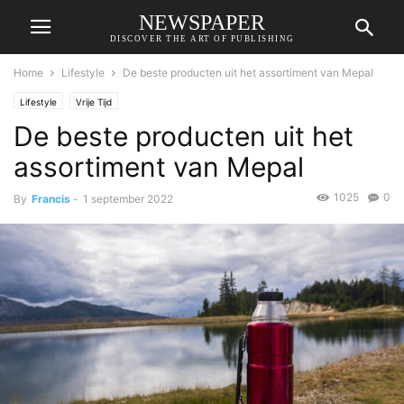
NEWSPAPER
DISCOVER THE ART OF PUBLISHING
Home
Lifestyle
De beste producten uit het assortiment van Mepal
Lifestyle
Vrije Tijd
De beste producten uit het
assortiment van Mepal
1025
0
By
Francis
-
1 september 2022