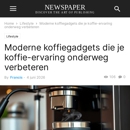
NEWSPAPER
DISCOVER THE ART OF PUBLISHING
Home
Lifestyle
Moderne koffiegadgets die je koffie-ervaring
onderweg verbeteren
Lifestyle
Moderne koffiegadgets die je
koffie-ervaring onderweg
verbeteren
106
0
By
Francis
-
4 juni 2026