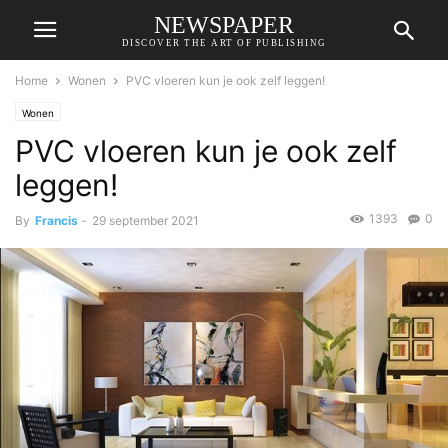
NEWSPAPER
DISCOVER THE ART OF PUBLISHING
Home
Wonen
PVC vloeren kun je ook zelf leggen!
Wonen
PVC vloeren kun je ook zelf
leggen!
1393
0
By
Francis
-
29 september 2021