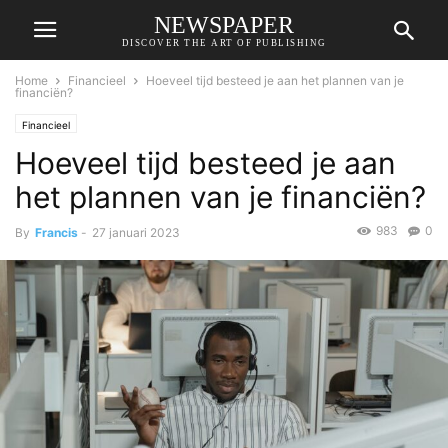
NEWSPAPER
DISCOVER THE ART OF PUBLISHING
Home
Financieel
Hoeveel tijd besteed je aan het plannen van je
financiën?
Financieel
Hoeveel tijd besteed je aan
het plannen van je financiën?
983
0
By
Francis
-
27 januari 2023