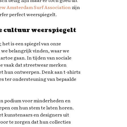
ch bezig zijn maar er toch goed uit
ew Amsterdam Surf Association
zijn
urfer perfect weerspiegelt.
e cultuur weerspiegelt
 het is een spiegel van onze
t we belangrijk vinden, waar we
toe gaan. In tijden van sociale
 je vaak dat streetwear merken
et hun ontwerpen. Denk aan t-shirts
ies ter ondersteuning van bepaalde
een podium voor minderheden en
pen om hun stem te laten horen.
 kunstenaars en designers uit
or te zorgen dat hun collecties