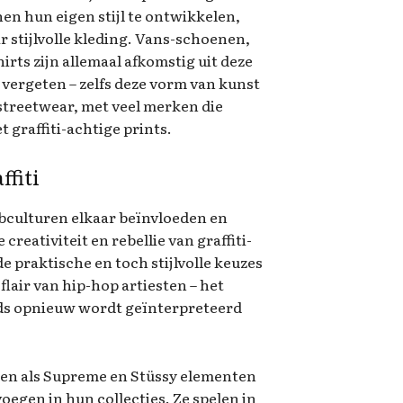
en hun eigen stijl te ontwikkelen,
 stijlvolle kleding. Vans-schoenen,
irts zijn allemaal afkomstig uit deze
t vergeten – zelfs deze vorm van kunst
streetwear, met veel merken die
 graffiti-achtige prints.
ffiti
ubculturen elkaar beïnvloeden en
reativiteit en rebellie van graffiti-
 praktische en toch stijlvolle keuzes
flair van hip-hop artiesten – het
eds opnieuw wordt geïnterpreteerd
rken als Supreme en Stüssy elementen
oegen in hun collecties. Ze spelen in