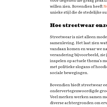
voor degenen die graag praktis
willen zien. Bovendien heeft
N
unieke stijl die de stedelijke s
Hoe streetwear onz
Streetwear is niet alleen mode;
samenleving. Het laat zien wa
vandaan komen en waar we naar
verandering bijvoorbeeld, zie
inspelen op actuele thema’s m
met politieke slogans of hood
sociale bewegingen.
Bovendien biedt streetwear 
ondervertegenwoordigde groe
Veel merken werken samen met
diverse achtergronden om ervo