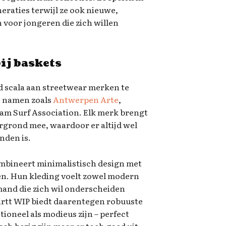
eraties terwijl ze ook nieuwe,
voor jongeren die zich willen
ij baskets
ed scala aan streetwear merken te
 namen zoals
Antwerpen Arte
,
m Surf Association. Elk merk brengt
tergrond mee, waardoor er altijd wel
nden is.
mbineert minimalistisch design met
en. Hun kleding voelt zowel modern
iemand die zich wil onderscheiden
hartt WIP biedt daarentegen robuuste
ioneel als modieus zijn – perfect