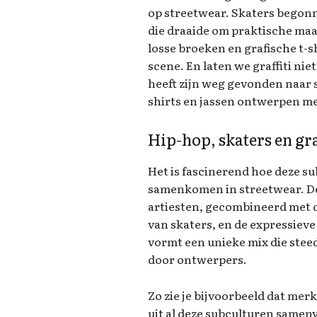
op streetwear. Skaters begonn
die draaide om praktische maar
losse broeken en grafische t-sh
scene. En laten we graffiti nie
heeft zijn weg gevonden naar 
shirts en jassen ontwerpen met
Hip-hop, skaters en gra
Het is fascinerend hoe deze s
samenkomen in streetwear. De c
artiesten, gecombineerd met de
van skaters, en de expressieve 
vormt een unieke mix die ste
door ontwerpers.
Zo zie je bijvoorbeeld dat me
uit al deze subculturen samenv