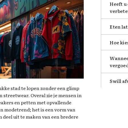
Heeft u
verbete
Eten lat
Hoe kies
Wanneer
vergoed
Swill af
ukke stad te lopen zonder een glimp
n streetwear. Overal zie je mensen in
eakers en petten met opvallende
 een modetrend; het is een vorm van
m deel uit te maken van een bredere