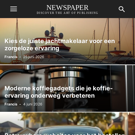
NEWSPAPER
DISCOVER THE ART OF PUBLISHING
Kies de juiste jachtmakelaar voor een
zorgeloze ervaring
Francis
-
25 juni 2026
Moderne koffiegadgets die je koffie-
ervaring onderweg verbeteren
Francis
-
4 juni 2026