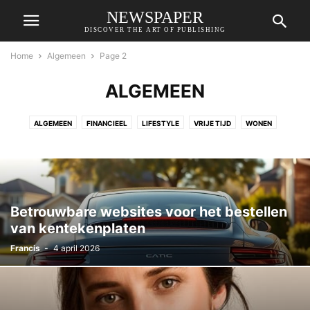
NEWSPAPER
DISCOVER THE ART OF PUBLISHING
Home
Algemeen
Page 2
ALGEMEEN
ALGEMEEN
FINANCIEEL
LIFESTYLE
VRIJE TIJD
WONEN
ZAKELIJK
Betrouwbare websites voor het bestellen
van kentekenplaten
Francis
-
4 april 2026