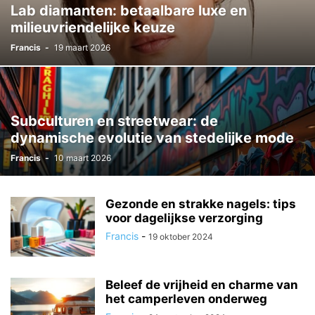
Lab diamanten: betaalbare luxe en
milieuvriendelijke keuze
Francis
-
19 maart 2026
Subculturen en streetwear: de
dynamische evolutie van stedelijke mode
Francis
-
10 maart 2026
Gezonde en strakke nagels: tips
voor dagelijkse verzorging
Francis
-
19 oktober 2024
Beleef de vrijheid en charme van
het camperleven onderweg